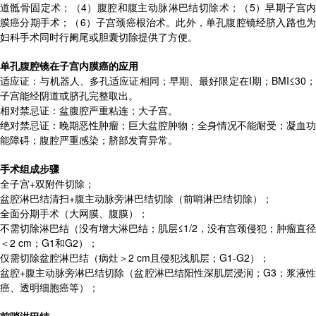
道骶骨固定术；（4）腹腔和腹主动脉淋巴结切除术；（5）早期子宫内
膜癌分期手术；（6）子宫颈癌根治术。此外，单孔腹腔镜经脐入路也为
妇科手术同时行阑尾或胆囊切除提供了方便。
单孔腹腔镜在子宫内膜癌的应用
适应证：与机器人、多孔适应证相同；早期、最好限定在I期；BMI≤30；
子宫能经阴道或脐孔完整取出。
相对禁忌证：盆腹腔严重粘连；大子宫。
绝对禁忌证：晚期恶性肿瘤；巨大盆腔肿物；全身情况不能耐受；凝血功
能障碍；腹腔严重感染；脐部发育异常。
手术组成步骤
全子宫+双附件切除；
盆腔淋巴结清扫+腹主动脉旁淋巴结切除（前哨淋巴结切除）；
全面分期手术（大网膜、腹膜）；
不需切除淋巴结（没有增大淋巴结；肌层≤1/2，没有宫颈侵犯；肿瘤直径
＜2 cm；G1和G2）；
仅需切除盆腔淋巴结（病灶＞2 cm且侵犯浅肌层；G1-G2）；
盆腔+腹主动脉旁淋巴结切除（盆腔淋巴结阳性深肌层浸润；G3；浆液性
癌、透明细胞癌等）；