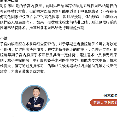
前哨淋巴结
对临床I/II期的子宫内膜癌，前哨淋巴结示踪切除是系统性淋巴结清扫的
可选择替代方案。但前哨淋巴结切除可能更适合于中低危患者（不存在任
何高危因素或仅存在以下的高危因素：深肌层浸润、G2或G3、Ia期非内
膜样癌无肌层浸润）。如果一侧盆腔未检出前哨淋巴结，则该侧需行系统
性淋巴结切除术。推荐对前哨淋巴结进行病理超分期。
小结
子宫内膜癌应在术前详细全面评估，对于早期患者腹腔镜手术可以有效减
小创伤，促进患者快速恢复；在技术条件保证的前提下，合理开展单孔腹
腔镜早期子宫内膜癌手术可行且具有一定优势，需注意术中贯彻无瘤原
则，减少肿瘤播散；单孔腹腔镜手术对医生的技巧和能力要求更高，技术
难度大，但可通过反复练习、借助相关设备器械或增加辅助孔等方式降低
难度，为患者带来更优方案。