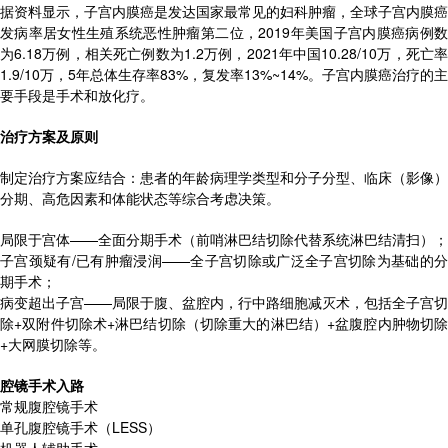
据资料显示，子宫内膜癌是发达国家最常见的妇科肿瘤，全球子宫内膜癌
发病率居女性生殖系统恶性肿瘤第二位，2019年美国子宫内膜癌病例数
为6.18万例，相关死亡例数为1.2万例，2021年中国10.28/10万，死亡率
1.9/10万，5年总体生存率83%，复发率13%~14%。子宫内膜癌治疗的主
要手段是手术和放化疗。
治疗方案及原则
制定治疗方案应结合：患者的年龄病理学类型和分子分型、临床（影像）
分期、高危因素和体能状态等综合考虑决策。
局限于宫体——全面分期手术（前哨淋巴结切除代替系统淋巴结清扫）；
子宫颈疑有/已有肿瘤浸润——全子宫切除或广泛全子宫切除为基础的分
期手术；
病变超出子宫——局限于腹、盆腔内，行中路细胞减灭术，包括全子宫切
除+双附件切除术+淋巴结切除（切除重大的淋巴结）+盆腹腔内肿物切除
+大网膜切除等。
腔镜手术入路
常规腹腔镜手术
单孔腹腔镜手术（LESS）