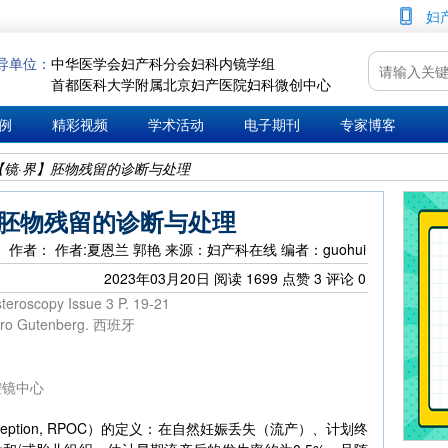
妇
导单位：
中华医学会妇产科分会妇科内镜学组
首都医科大学附属北京妇产医院妇科微创中心
例
精彩视频
学术活动
电子期刊
专家博客
【镜·界】胚物残留的诊断与处理
】胚物残留的诊断与处理
作者： 作者:夏恩兰 郭艳
来源：妇产科在线
编者：guohui
2023年03月20日
阅读
1699
点赞
3
评论
0
eroscopy Issue 3 P. 19-21
ro Gutenberg. 西班牙
腔镜中心
f Conception, RPOC）的定义：在自然妊娠丢失（流产）、计划终