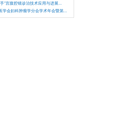
把手”宫腹腔镜诊治技术应用与进展...
医学会妇科肿瘤学分会学术年会暨第...