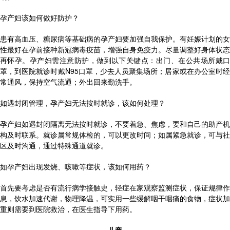
孕产妇该如何做好防护？
患有高血压、糖尿病等基础病的孕产妇要加强自我保护。有妊娠计划的女
性最好在孕前接种新冠病毒疫苗，增强自身免疫力。尽量调整好身体状态
再怀孕。孕产妇需注意防护，做到以下关键点：出门、在公共场所戴口
罩，到医院就诊时戴N95口罩，少去人员聚集场所；居家或在办公室时经
常通风，保持空气流通；外出回来勤洗手。
如遇封闭管理，孕产妇无法按时就诊，该如何处理？
孕产妇如遇封闭隔离无法按时就诊，不要着急、焦虑，要和自己的助产机
构及时联系。就诊属常规体检的，可以更改时间；如属紧急就诊，可与社
区及时沟通，通过特殊通道就诊。
如孕产妇出现发烧、咳嗽等症状，该如何用药？
首先要考虑是否有流行病学接触史，轻症在家观察监测症状，保证规律作
息，饮水加速代谢，物理降温，可实用一些缓解咽干咽痛的食物，症状加
重则需要到医院救治，在医生指导下用药。