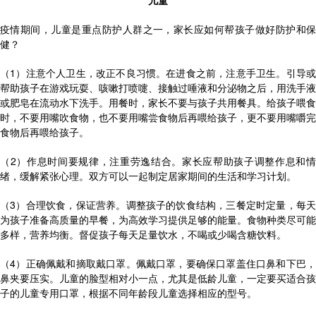
儿童
疫情期间，儿童是重点防护人群之一，家长应如何帮孩子做好防护和保
健？
（1）注意个人卫生，改正不良习惯。在进食之前，注意手卫生。引导或
帮助孩子在游戏玩耍、咳嗽打喷嚏、接触过唾液和分泌物之后，用洗手液
或肥皂在流动水下洗手。用餐时，家长不要与孩子共用餐具。给孩子喂食
时，不要用嘴吹食物，也不要用嘴尝食物后再喂给孩子，更不要用嘴嚼完
食物后再喂给孩子。
（2）作息时间要规律，注重劳逸结合。家长应帮助孩子调整作息和情
绪，缓解紧张心理。双方可以一起制定居家期间的生活和学习计划。
（3）合理饮食，保证营养。调整孩子的饮食结构，三餐定时定量，每天
为孩子准备高质量的早餐，为高效学习提供足够的能量。食物种类尽可能
多样，营养均衡。督促孩子每天足量饮水，不喝或少喝含糖饮料。
（4）正确佩戴和摘取戴口罩。佩戴口罩，要确保口罩盖住口鼻和下巴，
鼻夹要压实。儿童的脸型相对小一点，尤其是低龄儿童，一定要买适合孩
子的儿童专用口罩，根据不同年龄段儿童选择相应的型号。