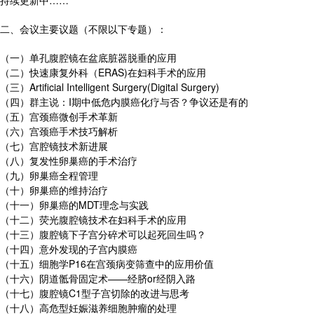
持续更新中……
二、会议主要议题（不限以下专题）：
（一）单孔腹腔镜在盆底脏器脱垂的应用
（二）快速康复外科（ERAS)在妇科手术的应用
（三）Artificial Intelligent Surgery(Digital Surgery)
（四）群主说：I期中低危内膜癌化疗与否？争议还是有的
（五）宫颈癌微创手术革新
（六）宫颈癌手术技巧解析
（七）宫腔镜技术新进展
（八）复发性卵巢癌的手术治疗
（九）卵巢癌全程管理
（十）卵巢癌的维持治疗
（十一）卵巢癌的MDT理念与实践
（十二）荧光腹腔镜技术在妇科手术的应用
（十三）腹腔镜下子宫分碎术可以起死回生吗？
（十四）意外发现的子宫内膜癌
（十五）细胞学P16在宫颈病变筛查中的应用价值
（十六）阴道骶骨固定术——经脐or经阴入路
（十七）腹腔镜C1型子宫切除的改进与思考
（十八）高危型妊娠滋养细胞肿瘤的处理