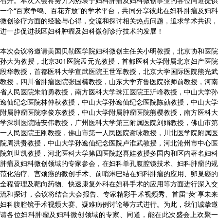
召开。本次大会将努力为热衷于妇科肿瘤及妇科微创事业的各位同道提供
一个“百家争鸣、百花齐放”的学术平台，共同分享彼此在妇科肿瘤及妇科
微创诊疗方面的经验与心得，交流和探讨相关热点问题，追求学术共识，
进一步促进我区妇科肿瘤及妇科微创诊疗技术的发展！
本次会议将邀请美国贝勒医学院妇科微创主任关小明教授，北京协和医院
孙大为教授，北京301医院孟元光教授，首都医科大学附属北京妇产医院
段华教授，首都医科大学宣武医院王世军教授，北京大学国际医院熊光武
教授，四川省肿瘤医院张国楠教授，山东大学齐鲁医院张师前教授，河南
省人民医院朱前勇教授，南方医科大学珠江医院王沂峰教授，中山大学孙
逸仙纪念医院林仲秋教授，中山大学孙逸仙纪念医院陈勍教授，中山大学
附属肿瘤医院李俊东教授，中山大学附属肿瘤医院熊樱教授，南方医科大
学深圳医院陆安伟教授，广州医科大学第三附属医院刘娟教授，佛山市第
一人民医院王刚教授，佛山市第一人民医院谢咏教授，川北医学院附属医
院周洪贵教授，中山大学孙逸仙纪念医院卢淮武教授，河北沧州市中心医
院刘世凯教授，河北医科大学第四医院赵喜娃教授多国内和区内著名妇科
肿瘤及妇科微创领域的专家参会，在妇科单孔腹腔镜技术、妇科肿瘤的规
范化治疗、宫颈癌的微创手术、前哨淋巴结在妇科肿瘤的应用、卵巢癌的
全程管理及靶向药物、快速康复外科在妇科手术的应用等方面进行深入交
流和探讨，会议将结合大会报告、专家精彩手术视频秀、首届“荧”享未来
妇科腹腔镜手术视频大赛、疑难病例讨论等方式进行。为此，我们诚挚邀
请各位妇科肿瘤及妇科微创领域的专家、同道，能在此次盛会上欢聚一