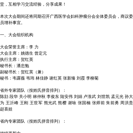
堂，互相学习交流经验，分享成果！
本次大会期间还将同期召开广西医学会妇科肿瘤分会全体委员会，商议委
员增补事宜。
一、大会组织机构
大会荣誉主席：李 力
大会主席：姚德生 曾定元
执行主席：贺红英
秘书长：潘忠勉
副秘书长：贺红英（兼）
秘书：韦露薇 韦玮 林佳静 谢红英 张新臻 刘霞 李柳菊
省外专家团队（按姓氏拼音排列）：
陈勍 段华 关小明 林仲秋 李俊东 陆安伟 刘娟 卢淮武 刘世凯 孟元光 孙大
为 王沂峰 王刚 王世军 熊光武 熊樱 谢咏 张国楠 张师前 朱前勇 周洪贵
赵喜娃
省内专家团队（按姓氏拼音排列）：